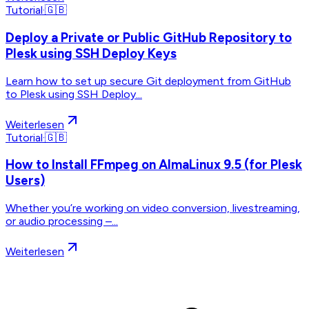
Tutorial
·
🇬🇧
Deploy a Private or Public GitHub Repository to
Plesk using SSH Deploy Keys
Learn how to set up secure Git deployment from GitHub
to Plesk using SSH Deploy...
Weiterlesen
Tutorial
·
🇬🇧
How to Install FFmpeg on AlmaLinux 9.5 (for Plesk
Users)
Whether you’re working on video conversion, livestreaming,
or audio processing –...
Weiterlesen